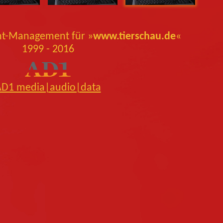
nt-Management für
»
www.tierschau.de
«
1999 - 2016
AD1 media|audio|data